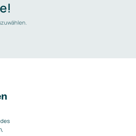
e!
zuwählen.
en
ides
m,