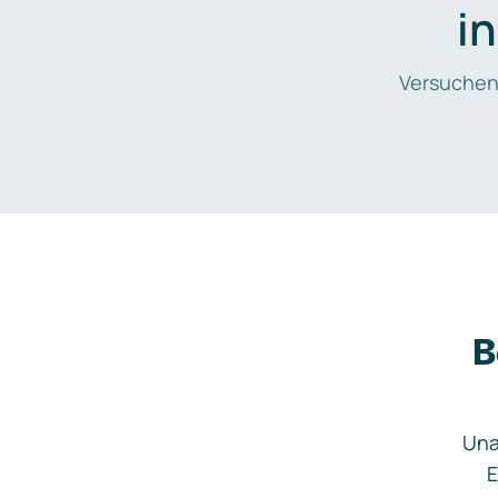
i
Versuchen
B
Una
E