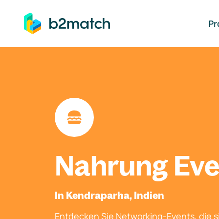
auptinhalt springen
Pr
Nahrung Eve
In Kendraparha, Indien
Entdecken Sie Networking-Events, die si