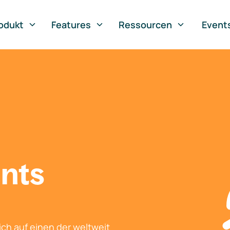
odukt
Features
Ressourcen
Event
nts
ch auf einen der weltweit