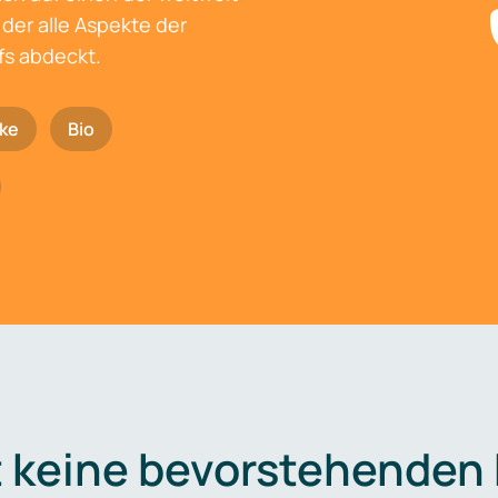
der alle Aspekte der
fs abdeckt.
ke
Bio
t keine bevorstehenden