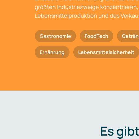
größten Industriezweige konzentrieren, 
Lebensmittelproduktion und des Verkau
Gastronomie
FoodTech
Geträn
Ernährung
Lebensmittelsicherheit
Es gib