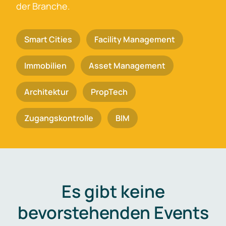
der Branche.
Smart Cities
Facility Management
Immobilien
Asset Management
Architektur
PropTech
Zugangskontrolle
BIM
Es gibt keine
bevorstehenden Events