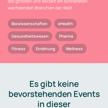
der größten und derzeit am schnellsten
wachsenden Branchen der Welt.
Biowissenschaften
eHealth
Gesundheitswesen
Pharma
Fitness
Ernährung
Wellness
Es gibt keine
bevorstehenden Events
in dieser