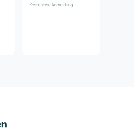
Wasserstraßen-Gesellschaft
Kostenlose Anmeldung
mbH
en