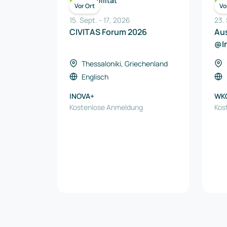
Mobilität
Vor Ort
Vo
15. Sept.
-
17
,
2026
23.
CIVITAS Forum 2026
Aus
@I
Thessaloniki, Griechenland
Englisch
INOVA+
WK
Kostenlose Anmeldung
AUS
Kos