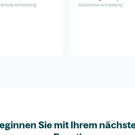
tenlose Anmeldung
Promotion Agency
Kostenlose Anmeldung
eginnen Sie mit Ihrem nächst