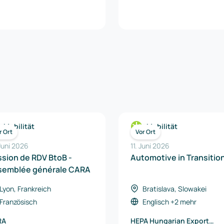
Mobilität
Mobilität
r Ort
Vor Ort
 Juni 2026
11. Juni 2026
sion de RDV BtoB -
Automotive in Transitio
semblée générale CARA
Lyon, Frankreich
Bratislava, Slowakei
Französisch
Englisch
+2 mehr
RA
HEPA Hungarian Export