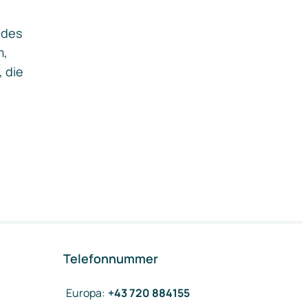
ides
m,
, die
Telefonnummer
Europa
:
+43 720 884155