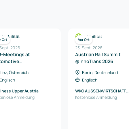
Mobilität
Mobilität
r Ort
Vor Ort
 Sept. 2026
23. Sept. 2026
B-Meetings at
Austrian Rail Summit
tomotive
@InnoTrans 2026
ansformation
Linz, Österreich
Berlin, Deutschland
nference 2026
Englisch
Englisch
iness Upper Austria
WKO AUSSENWIRTSCHAFT
tenlose Anmeldung
AUSTRIA
Kostenlose Anmeldung