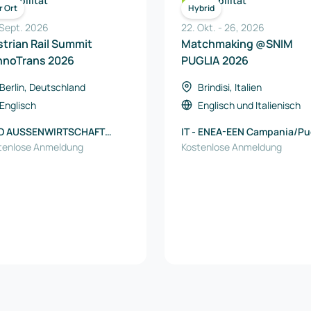
Mobilität
Mobilität
r Ort
Hybrid
 Sept. 2026
22. Okt.
-
26
,
2026
trian Rail Summit
Matchmaking @SNIM
nnoTrans 2026
PUGLIA 2026
Berlin, Deutschland
Brindisi, Italien
Englisch
Englisch
und
Italienisch
O AUSSENWIRTSCHAFT
IT - ENEA-EEN Campania/Pu
TRIA
tenlose Anmeldung
Kostenlose Anmeldung