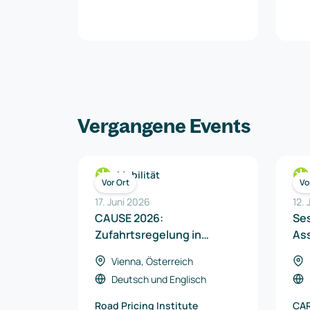
Vergangene Events
Mobilität
Vor Ort
Vo
17. Juni 2026
12.
CAUSE 2026:
Ses
Zufahrtsregelung in
As
Innenstädten
Vienna, Österreich
Deutsch
und
Englisch
Road Pricing Institute
CA