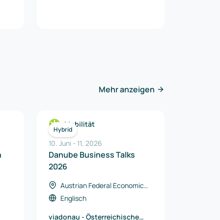
Mehr anzeigen
Mobilität
Hybrid
10. Juni
-
11
,
2026
n
Danube Business Talks
2026
Austrian Federal Economic
Chamber, Vienna, Österreich
Englisch
viadonau - Österreichische