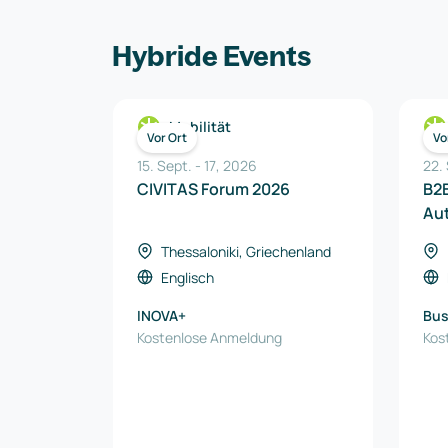
Hybride Events
Mobilität
Vor Ort
Vo
15. Sept.
-
17
,
2026
22.
CIVITAS Forum 2026
B2
Au
Tr
Thessaloniki, Griechenland
Co
Englisch
INOVA+
Bus
Kostenlose Anmeldung
Kos