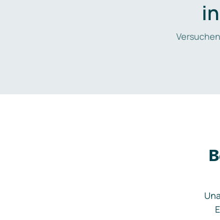
i
Versuchen
B
Una
E