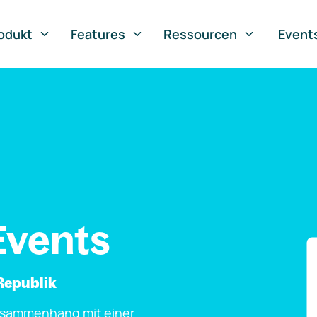
odukt
Features
Ressourcen
Event
Events
Republik
usammenhang mit einer