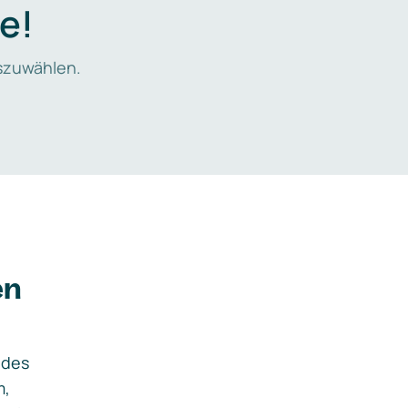
e!
zuwählen.
en
ides
m,