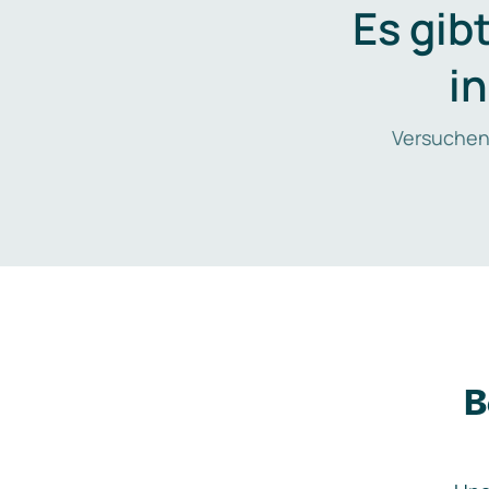
Es gib
i
Versuchen
B