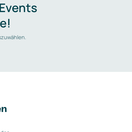
 Events
e!
zuwählen.
en