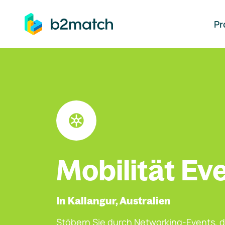
auptinhalt springen
Pr
Mobilität Ev
In Kallangur, Australien
Stöbern Sie durch Networking-Events, d