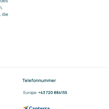
ides
m,
, die
Telefonnummer
Europa
:
+43 720 884155