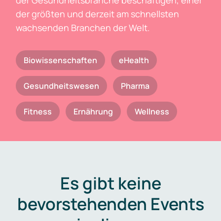
der Gesundheitsbranche beschäftigen, einer
der größten und derzeit am schnellsten
wachsenden Branchen der Welt.
Biowissenschaften
eHealth
Gesundheitswesen
Pharma
Fitness
Ernährung
Wellness
Es gibt keine
bevorstehenden Events