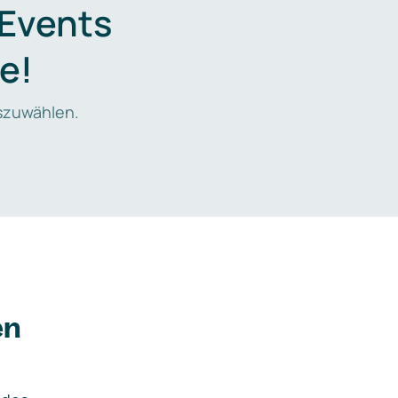
 Events
e!
zuwählen.
en