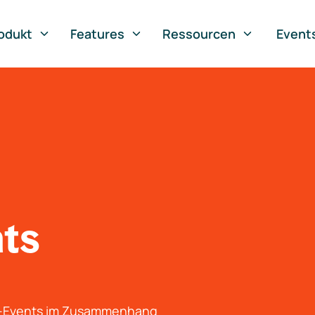
odukt
Features
Ressourcen
Event
nts
g-Events im Zusammenhang