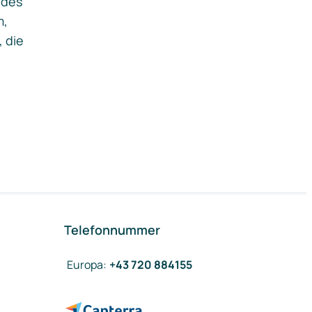
ides
m,
, die
Telefonnummer
Europa
:
+43 720 884155