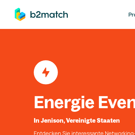
auptinhalt springen
Pr
Energie Eve
In Jenison, Vereinigte Staaten
Entdecken Sie interessante Networkin