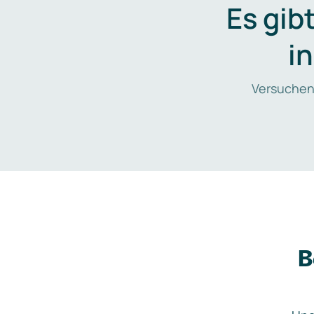
Es gib
i
Versuchen
B