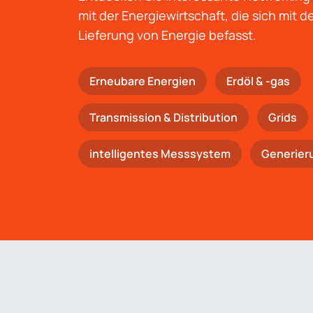
mit der Energiewirtschaft, die sich mit 
Lieferung von Energie befasst.
Erneubare Energien
Erdöl & -gas
Trans­mis­si­on & Distribution
Grids
intelligentes Messsystem
Generier