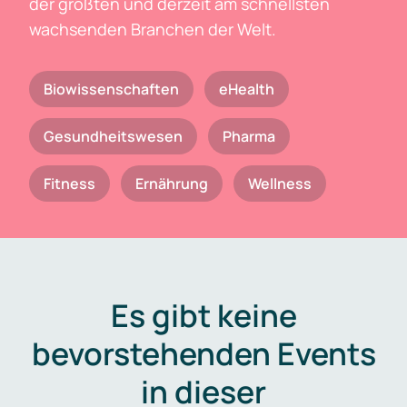
der größten und derzeit am schnellsten
wachsenden Branchen der Welt.
Biowissenschaften
eHealth
Gesundheitswesen
Pharma
Fitness
Ernährung
Wellness
Es gibt keine
bevorstehenden Events
in dieser