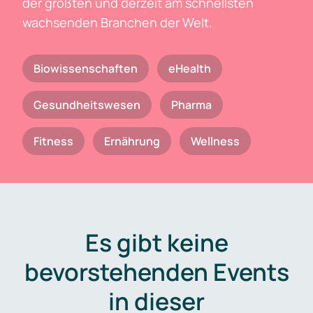
der größten und derzeit am schnellsten
wachsenden Branchen der Welt.
Biowissenschaften
eHealth
Gesundheitswesen
Pharma
Fitness
Ernährung
Wellness
Es gibt keine
bevorstehenden Events
in dieser