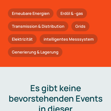
Erneubare Energien
Erdöl & -gas
Trans­mis­si­on & Distribution
Grids
Elektrizität
intelligentes Messsystem
Generierung & Lagerung
Es gibt keine
bevorstehenden Events
in dieser