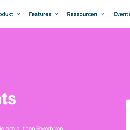
odukt
Features
Ressourcen
Event
ts
ie sich auf den Erwerb von