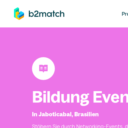
auptinhalt springen
Pr
Bildung Even
In Jaboticabal, Brasilien
Stöbern Sie durch Networking-Events, d