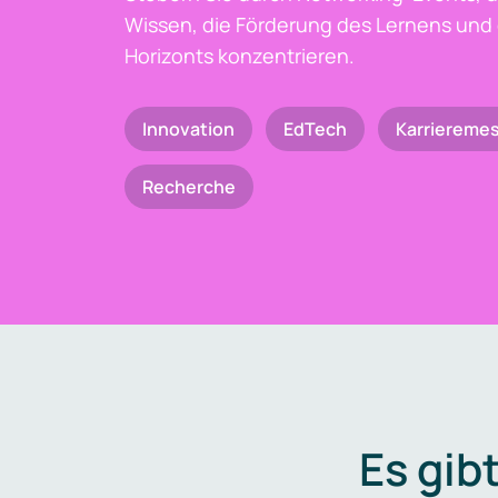
Wissen, die Förderung des Lernens und 
Horizonts konzentrieren.
Innovation
EdTech
Karriereme
Recherche
Es gib