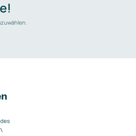
e!
zuwählen.
en
ides
m,