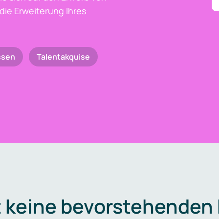
die Erweiterung Ihres
ssen
Talentakquise
t keine bevorstehenden