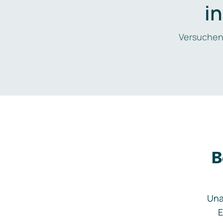
i
Versuchen
B
Una
E