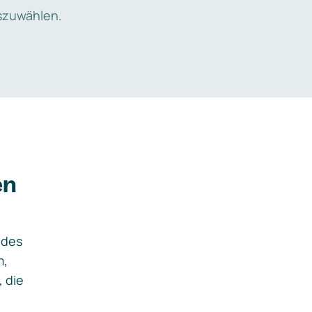
zuwählen.
en
ides
m,
, die