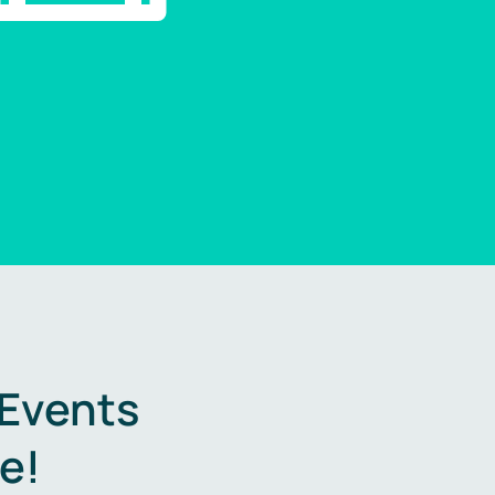
 Events
e!