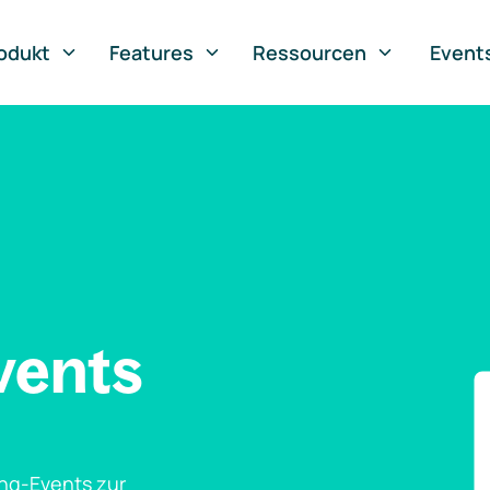
odukt
Features
Ressourcen
Event
vents
ng-Events zur