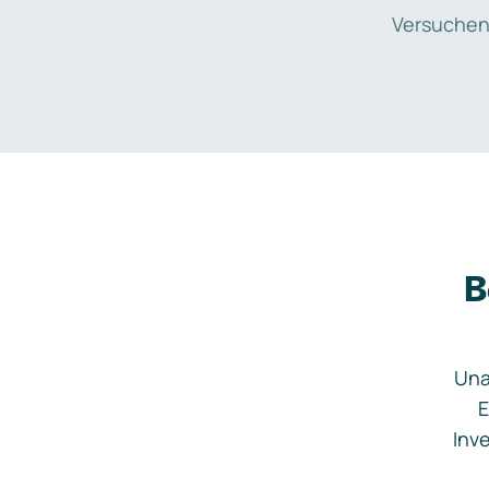
Versuchen
B
Una
E
Inve