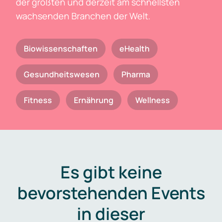
der größten und derzeit am schnellsten
wachsenden Branchen der Welt.
Biowissenschaften
eHealth
Gesundheitswesen
Pharma
Fitness
Ernährung
Wellness
Es gibt keine
bevorstehenden Events
in dieser