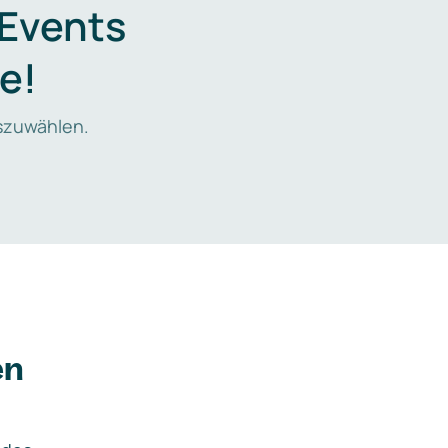
 Events
e!
zuwählen.
en