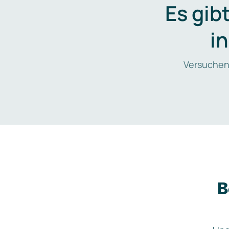
Es gib
i
Versuchen
B