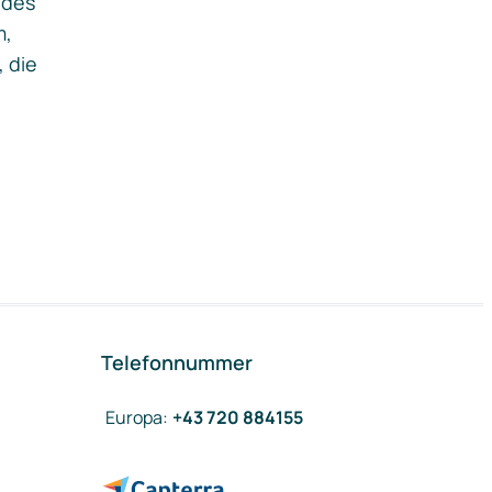
ides
m,
, die
Telefonnummer
Europa
:
+43 720 884155