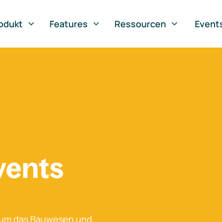
odukt
Features
Ressourcen
Event
vents
 um das Bauwesen und