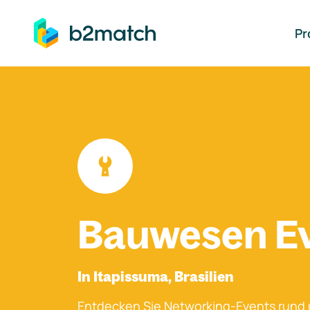
auptinhalt springen
Pr
Bauwesen E
In Itapissuma, Brasilien
Entdecken Sie Networking-Events rund