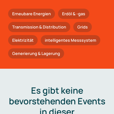
Erneubare Energien
Erdöl & -gas
Trans­mis­si­on & Distribution
Grids
Elektrizität
intelligentes Messsystem
Generierung & Lagerung
Es gibt keine
bevorstehenden Events
in dieser