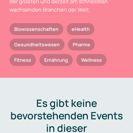
der größten und derzeit am schnellsten
wachsenden Branchen der Welt.
Biowissenschaften
eHealth
Gesundheitswesen
Pharma
Fitness
Ernährung
Wellness
Es gibt keine
bevorstehenden Events
in dieser