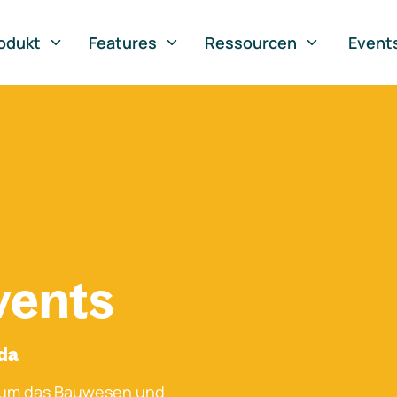
odukt
Features
Ressourcen
Event
vents
ada
 um das Bauwesen und