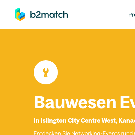
auptinhalt springen
Pr
Bauwesen E
In Islington City Centre West, Kan
Entdecken Sie Networking-Events rund