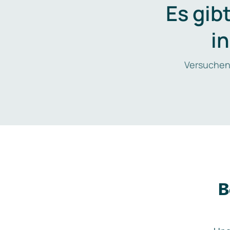
Es gib
i
Versuchen
B