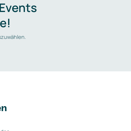
 Events
e!
zuwählen.
en