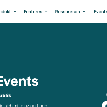
odukt
Features
Ressourcen
Event
Events
ublik
e sich mit einzigartigen