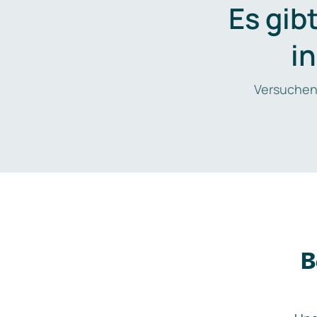
Es gib
i
Versuchen
B