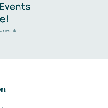
 Events
e!
zuwählen.
en