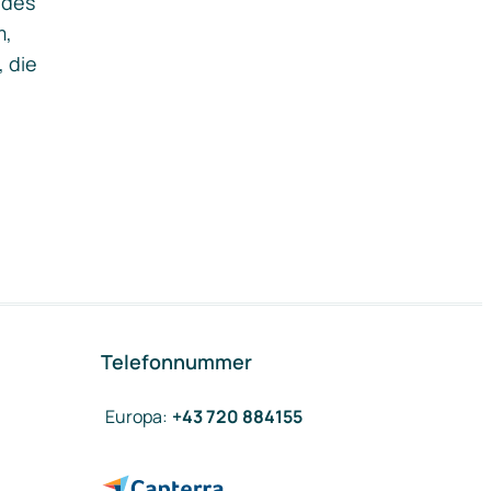
ides
m,
, die
Telefonnummer
Europa
:
+43 720 884155