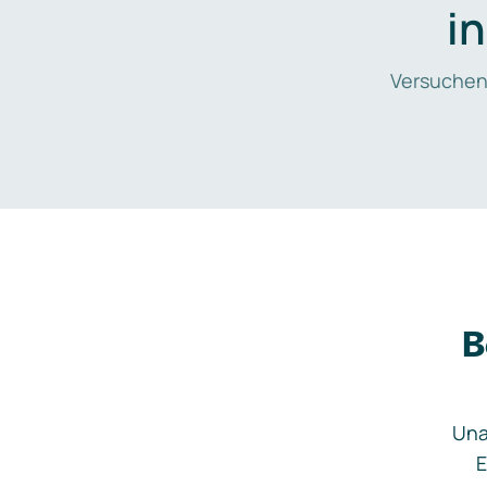
i
Versuchen
B
Una
E