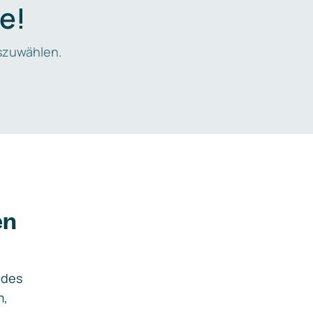
e!
zuwählen.
en
ides
m,