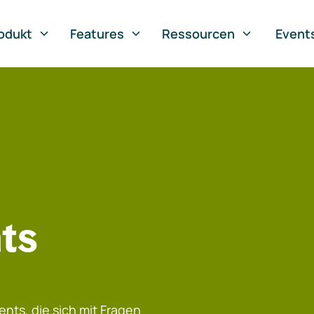
odukt
Features
Ressourcen
Event
ts
nts, die sich mit Fragen