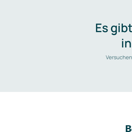
Es gib
i
Versuchen
B