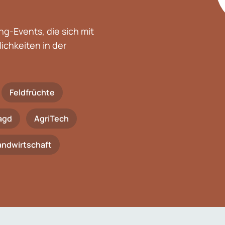
g-Events, die sich mit
chkeiten in der
Feldfrüchte
agd
AgriTech
Landwirtschaft