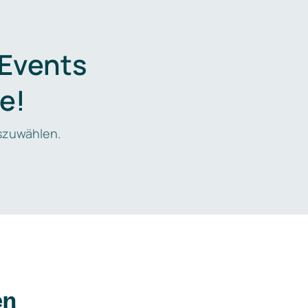
 Events
e!
zuwählen.
en