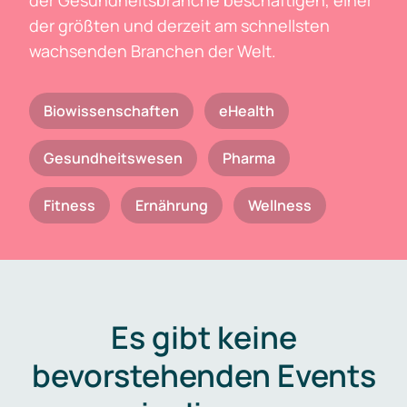
der Gesundheitsbranche beschäftigen, einer
der größten und derzeit am schnellsten
wachsenden Branchen der Welt.
Biowissenschaften
eHealth
Gesundheitswesen
Pharma
Fitness
Ernährung
Wellness
Es gibt keine
bevorstehenden Events