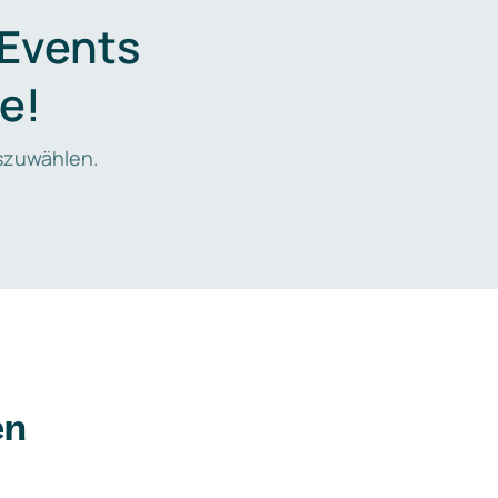
 Events
e!
zuwählen.
en