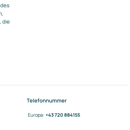
ides
m,
, die
Telefonnummer
Europa
:
+43 720 884155