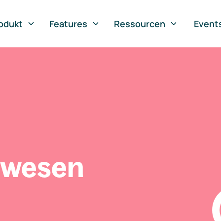
odukt
Features
Ressourcen
Event
swesen