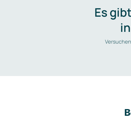
Es gib
i
Versuchen
B