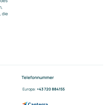
ides
m,
, die
Telefonnummer
Europa
:
+43 720 884155