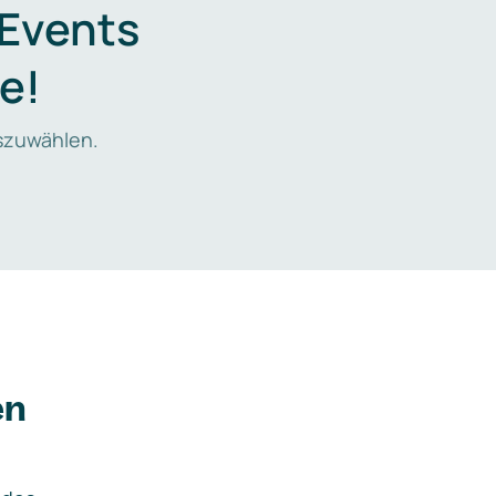
 Events
e!
zuwählen.
en