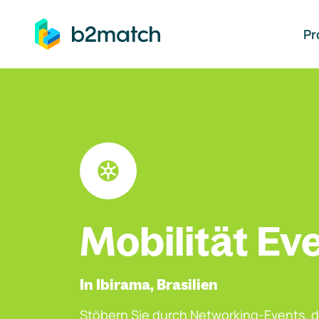
auptinhalt springen
Pr
Mobilität Ev
In Ibirama, Brasilien
Stöbern Sie durch Networking-Events, d