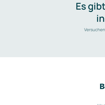
Es gib
i
Versuchen
B