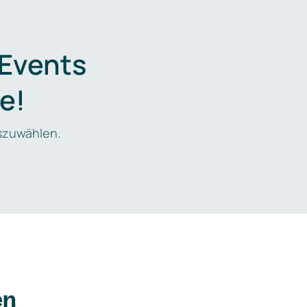
 Events
e!
zuwählen.
en