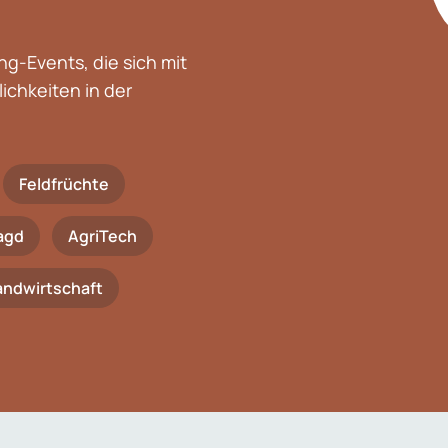
g-Events, die sich mit
chkeiten in der
Feldfrüchte
agd
AgriTech
Landwirtschaft