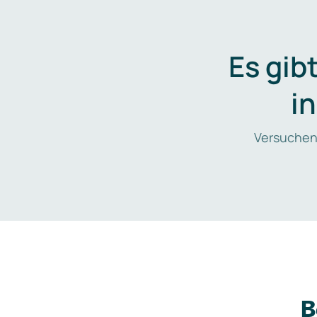
Es gib
i
Versuchen
B