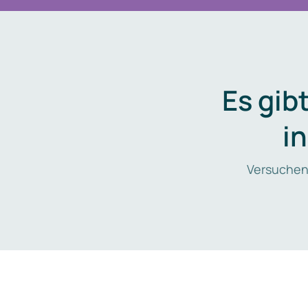
Es gib
i
Versuchen