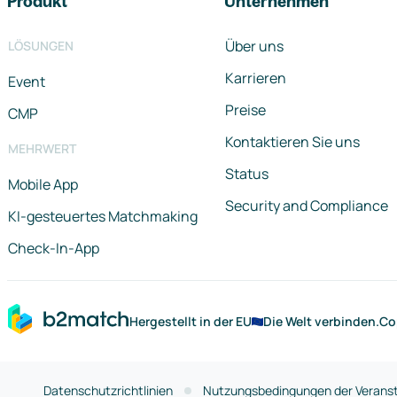
Produkt
Unternehmen
Über uns
LÖSUNGEN
Karrieren
Event
Preise
CMP
Kontaktieren Sie uns
MEHRWERT
Status
Mobile App
Security and Compliance
KI-gesteuertes Matchmaking
Check-In-App
Hergestellt in der EU
Die Welt verbinden.
Co
Datenschutzrichtlinien
Nutzungsbedingungen der Veranst