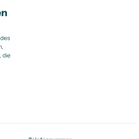
en
ides
m,
, die