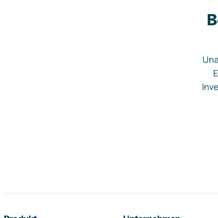
B
Una
E
Inve
Footer-Navigation