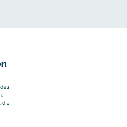
en
ides
m,
, die