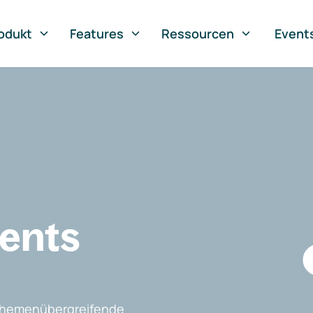
odukt
Features
Ressourcen
Event
vents
, themenübergreifende