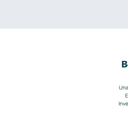
B
Una
E
Inve