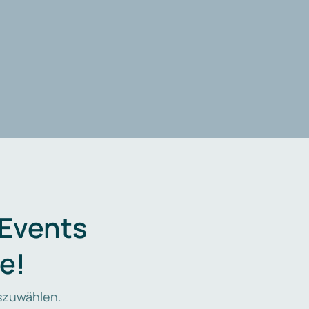
 Events
e!
zuwählen.