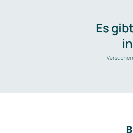
Es gib
i
Versuchen
B