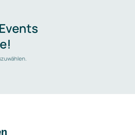
 Events
e!
zuwählen.
en