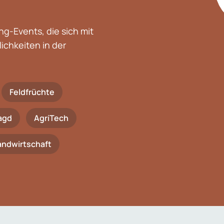
g-Events, die sich mit
chkeiten in der
Feldfrüchte
agd
AgriTech
Landwirtschaft