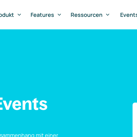
odukt
Features
Ressourcen
Event
Events
usammenhang mit einer