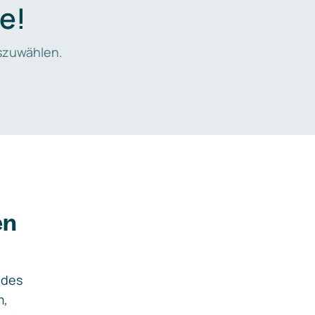
e!
zuwählen.
en
ides
m,