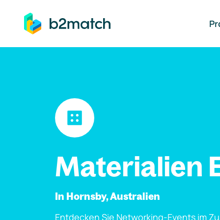
auptinhalt springen
Pr
Materialien 
In Hornsby, Australien
Entdecken Sie Networking-Events im Z