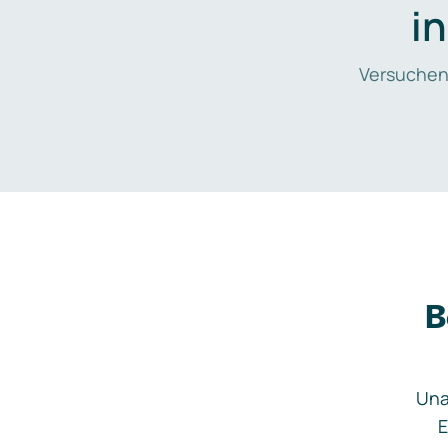
i
Versuchen
B
Una
E