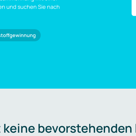
en und suchen Sie nach
stoffgewinnung
t keine bevorstehenden