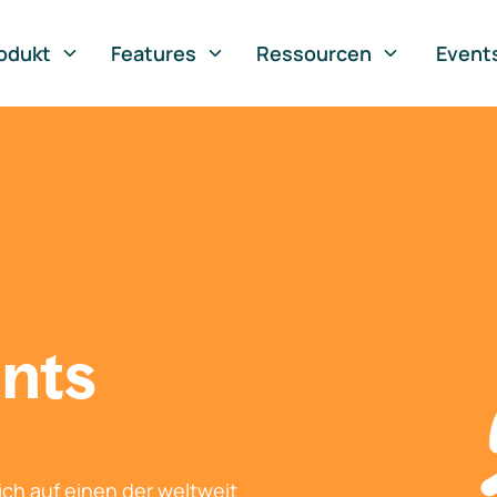
odukt
Features
Ressourcen
Event
nts
ch auf einen der weltweit