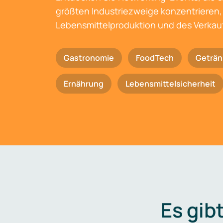
größten Industriezweige konzentrieren, 
Lebensmittelproduktion und des Verkau
Gastronomie
FoodTech
Geträn
Ernährung
Lebensmittelsicherheit
Es gib