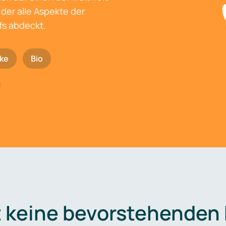
der alle Aspekte der
fs abdeckt.
ke
Bio
t keine bevorstehenden