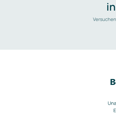
i
Versuchen
B
Una
E