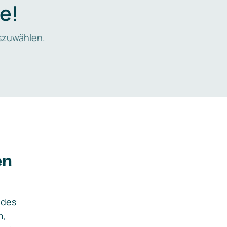
e!
zuwählen.
en
ides
m,