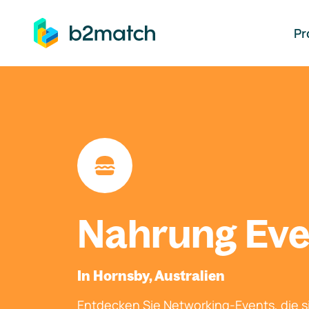
auptinhalt springen
Pr
Nahrung Eve
In Hornsby, Australien
Entdecken Sie Networking-Events, die si