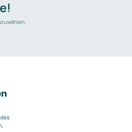
e!
zuwählen.
en
ides
m,