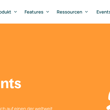
odukt
Features
Ressourcen
Event
nts
ch auf einen der weltweit