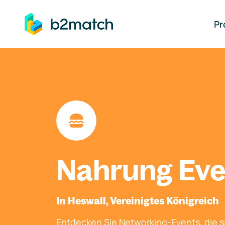
auptinhalt springen
Pr
Nahrung Eve
In Heswall, Vereinigtes Königreich
Entdecken Sie Networking-Events, die si