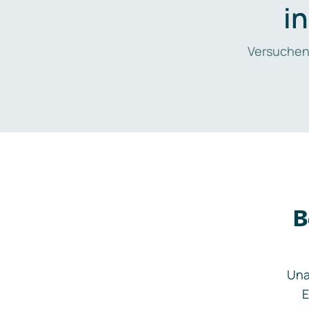
i
Versuchen
B
Una
E