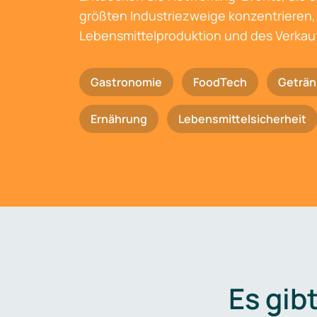
größten Industriezweige konzentrieren, 
Lebensmittelproduktion und des Verkau
Gastronomie
FoodTech
Geträn
Ernährung
Lebensmittelsicherheit
Es gib