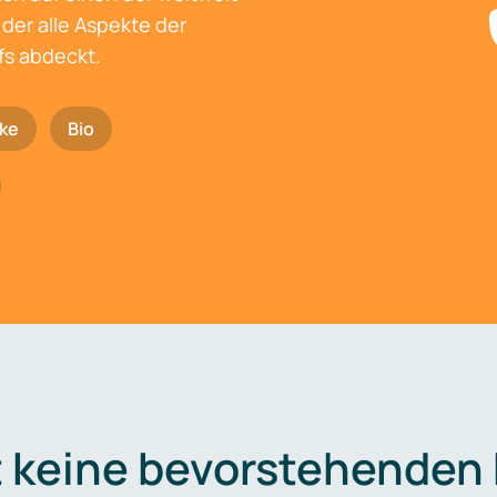
der alle Aspekte der
fs abdeckt.
ke
Bio
t keine bevorstehenden