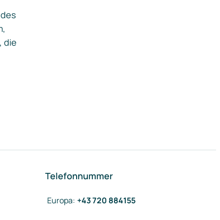
ides
m,
, die
Telefonnummer
Europa
:
+43 720 884155