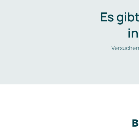
Es gib
i
Versuchen
B