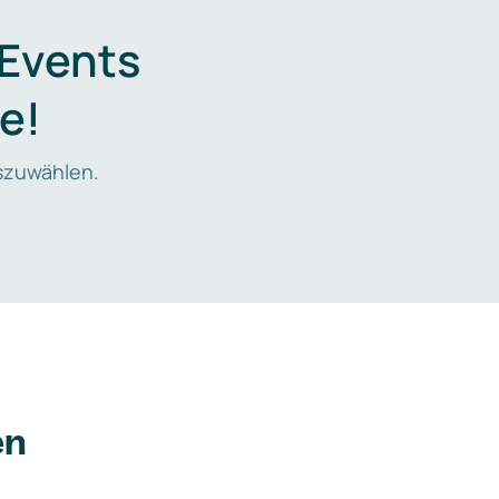
 Events
e!
zuwählen.
en