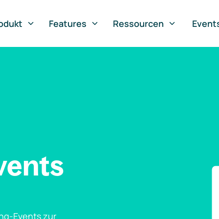
odukt
Features
Ressourcen
Event
vents
ng-Events zur