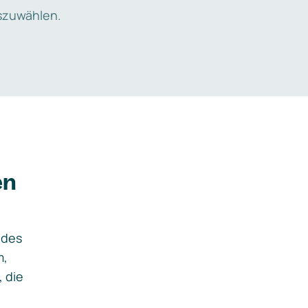
zuwählen.
en
ides
m,
, die