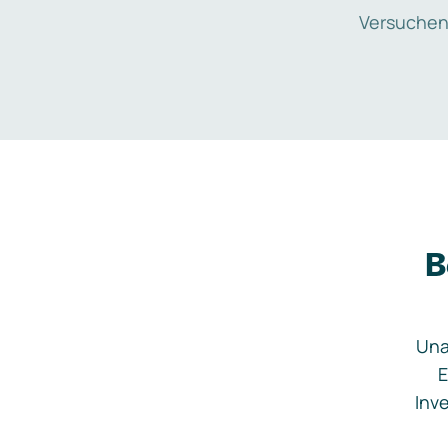
Versuchen
B
Una
E
Inve