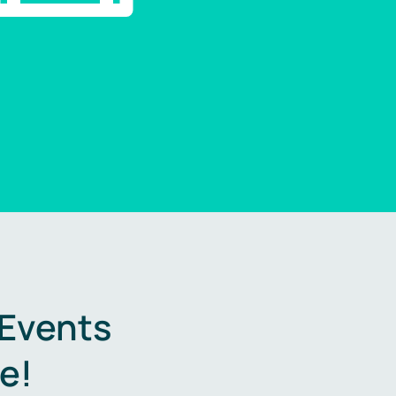
 Events
e!