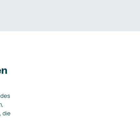
en
ides
m,
, die