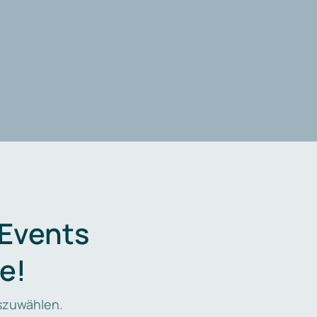
 Events
e!
zuwählen.