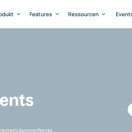
odukt
Features
Ressourcen
Event
vents
, themenübergreifende