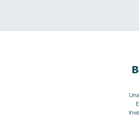
B
Una
E
Inve