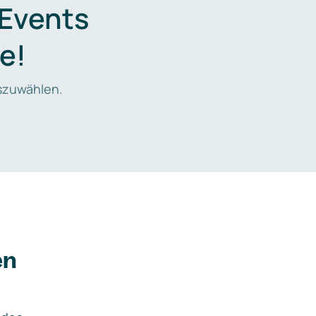
 Events
e!
zuwählen.
en