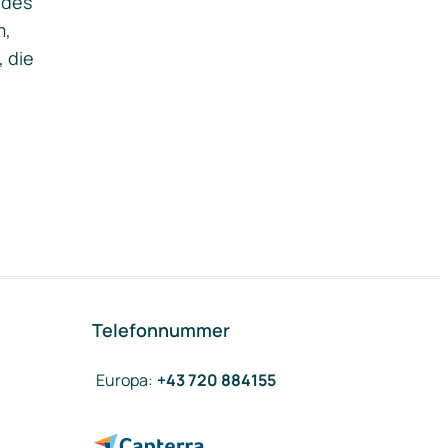
ides
m,
, die
Telefonnummer
Europa
:
+43 720 884155