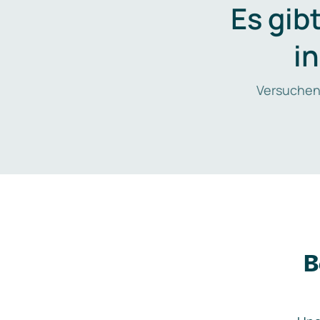
Es gib
i
Versuchen
B