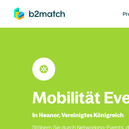
auptinhalt springen
Pr
Mobilität Ev
In Heanor, Vereinigtes Königreich
Stöbern Sie durch Networking-Events, d