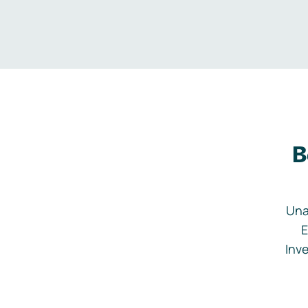
B
Una
E
Inve