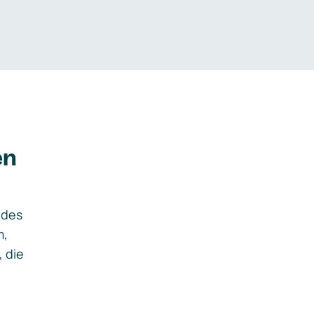
en
ides
m,
, die