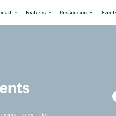
odukt
Features
Ressourcen
Event
vents
, themenübergreifende