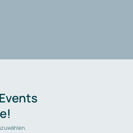
 Events
e!
zuwählen.