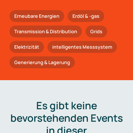
Erneubare Energien
Erdöl & -gas
Trans­mis­si­on & Distribution
Grids
Elektrizität
intelligentes Messsystem
Generierung & Lagerung
Es gibt keine
bevorstehenden Events
in dieser