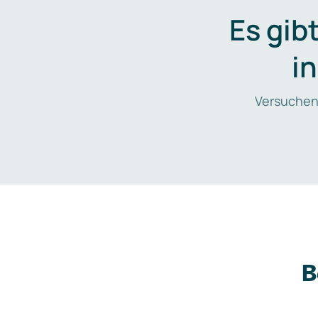
Es gib
i
Versuchen
B