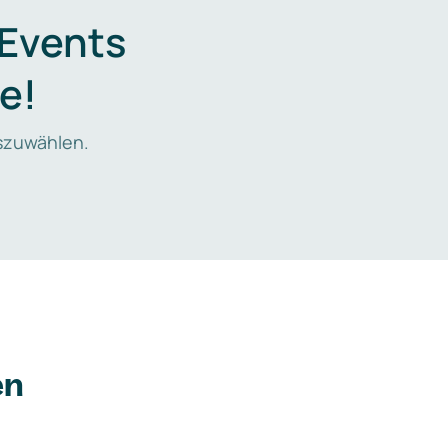
 Events
e!
zuwählen.
en