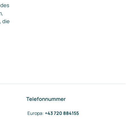
ides
m,
, die
Telefonnummer
Europa
:
+43 720 884155