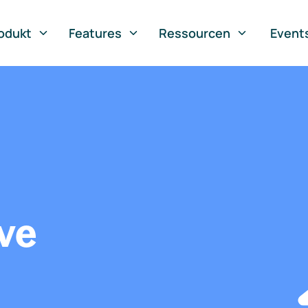
odukt
Features
Ressourcen
Event
ve