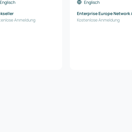
rate
Englisch
Englisch
kseller
Enterprise Europe Network 
tenlose Anmeldung
North Denmark EU Office
Kostenlose Anmeldung