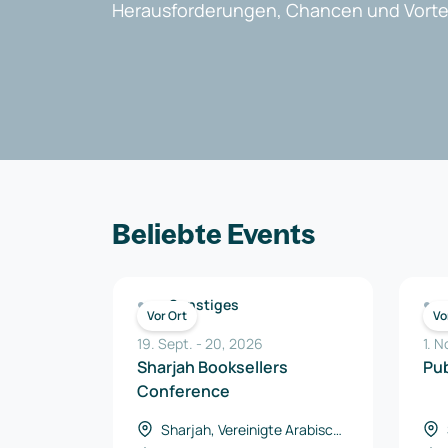
Herausforderungen, Chancen und Vortei
Beliebte Events
Sonstiges
Vor Ort
Vo
19. Sept.
-
20
,
2026
1. N
Sharjah Booksellers
Pu
Conference
Sharjah, Vereinigte Arabische