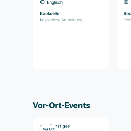
Emirate
Emi
Englisch
Bookseller
Boo
Kostenlose Anmeldung
Kos
Vor-Ort-Events
Sonstiges
Vor Ort