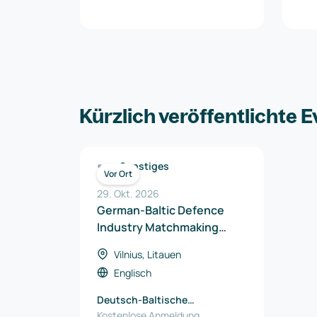
Kürzlich veröffentlichte 
Sonstiges
Vor Ort
29. Okt. 2026
German-Baltic Defence
Industry Matchmaking
2026
Vilnius, Litauen
Englisch
Deutsch-Baltische
Handelskammer (AHK)
Kostenlose Anmeldung