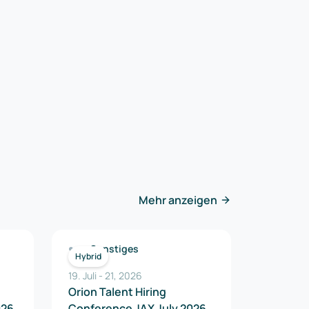
Mehr anzeigen
Sonstiges
Hybrid
19. Juli
-
21
,
2026
Orion Talent Hiring
026
Conference JAX July 2026