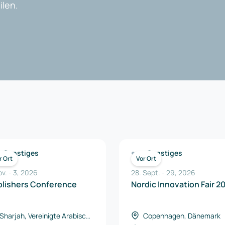
len.
Sonstiges
Sonstiges
r Ort
Vor Ort
ov.
-
3
,
2026
28. Sept.
-
29
,
2026
blishers Conference
Nordic Innovation Fair 2
Sharjah, Vereinigte Arabische
Copenhagen, Dänemark