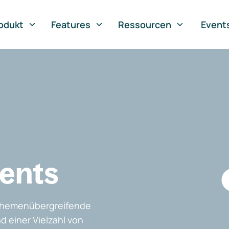
odukt
Features
Ressourcen
Event
vents
, themenübergreifende
d einer Vielzahl von