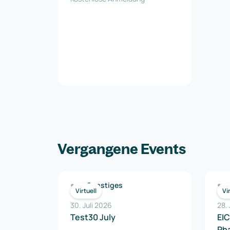
Vergangene Events
Sonstiges
Virtuell
Vi
30. Juli 2026
28. 
Test30 July
EIC
Ph