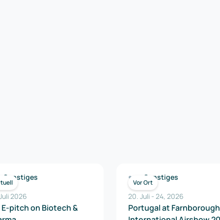
Sonstiges
Sonstiges
rtuell
Vor Ort
Juli 2026
20. Juli
-
24
,
2026
 E-pitch on Biotech &
Portugal at Farnborough
arma
International Airshow 2