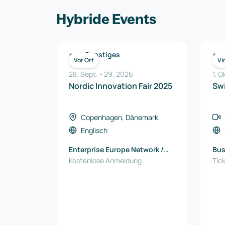
Hybride Events
Sonstiges
Vor Ort
Vi
28. Sept.
-
29
,
2026
1. O
Nordic Innovation Fair 2025
Swi
Copenhagen, Dänemark
Englisch
Enterprise Europe Network /
Bus
North Denmark EU Office
Kostenlose Anmeldung
Tick