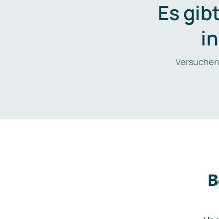
Es gib
i
Versuchen
B