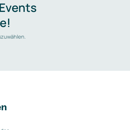
 Events
e!
zuwählen.
en