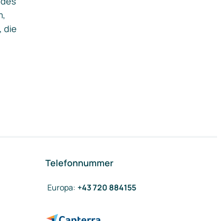
ides
m,
, die
Telefonnummer
Europa
:
+43 720 884155