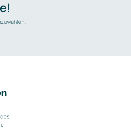
e!
zuwählen.
en
ides
m,