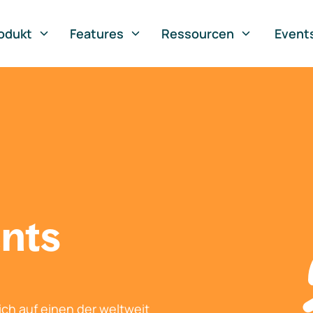
odukt
Features
Ressourcen
Event
nts
ch auf einen der weltweit