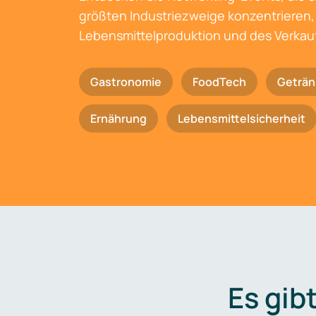
größten Industriezweige konzentrieren, 
Lebensmittelproduktion und des Verkau
Gastronomie
FoodTech
Geträn
Ernährung
Lebensmittelsicherheit
Es gib