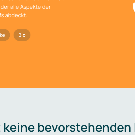
der alle Aspekte der
fs abdeckt.
ke
Bio
t keine bevorstehenden