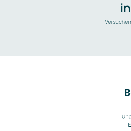
i
Versuchen
B
Una
E