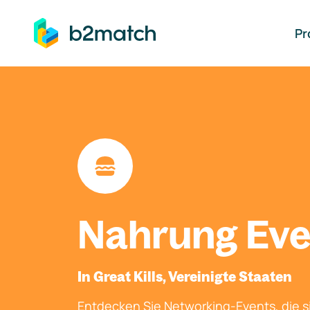
auptinhalt springen
Pr
Nahrung Eve
In Great Kills, Vereinigte Staaten
Entdecken Sie Networking-Events, die si