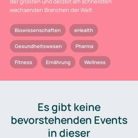
der größten und derzeit am schnellsten
wachsenden Branchen der Welt.
Biowissenschaften
eHealth
Gesundheitswesen
Pharma
Fitness
Ernährung
Wellness
Es gibt keine
bevorstehenden Events
in dieser