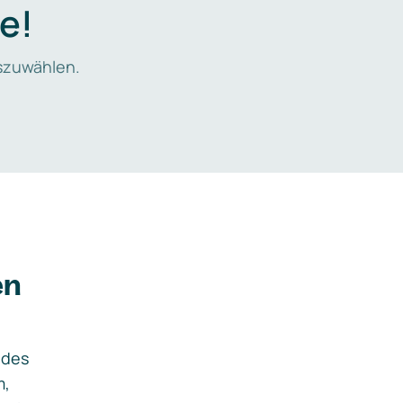
e!
zuwählen.
en
ides
m,