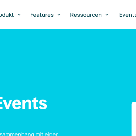
odukt
Features
Ressourcen
Event
Events
usammenhang mit einer