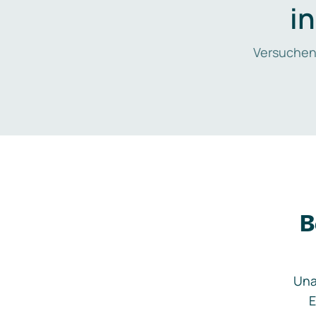
i
Versuchen
B
Una
E