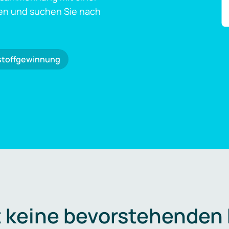
en und suchen Sie nach
stoffgewinnung
t keine bevorstehenden