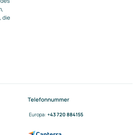
ides
m,
, die
Telefonnummer
Europa
:
+43 720 884155