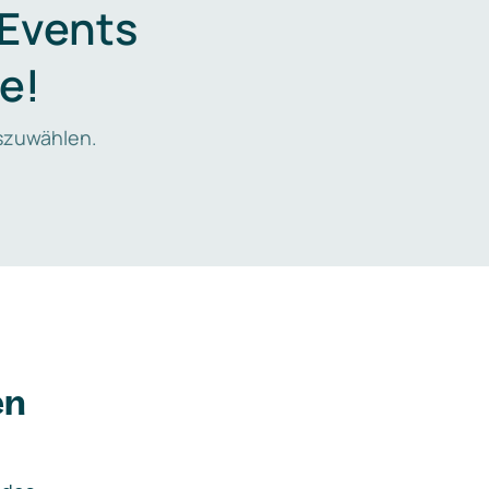
 Events
e!
zuwählen.
en