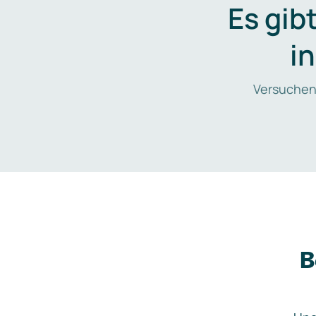
Es gib
i
Versuchen
B