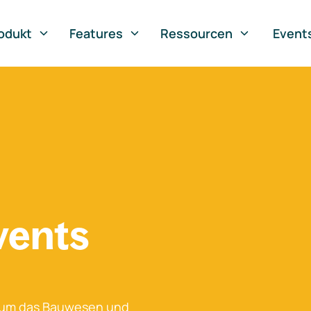
odukt
Features
Ressourcen
Event
vents
 um das Bauwesen und