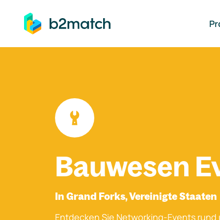
auptinhalt springen
Pr
Bauwesen E
In Grand Forks, Vereinigte Staaten
Entdecken Sie Networking-Events rund