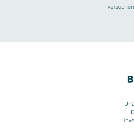
Versuchen
B
Una
E
Inve