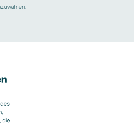
zuwählen.
en
ides
m,
, die