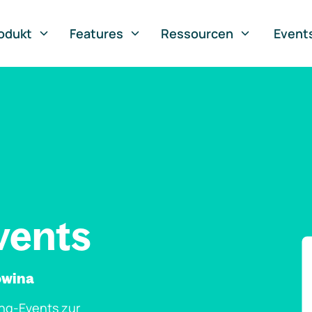
odukt
Features
Ressourcen
Event
vents
owina
ng-Events zur