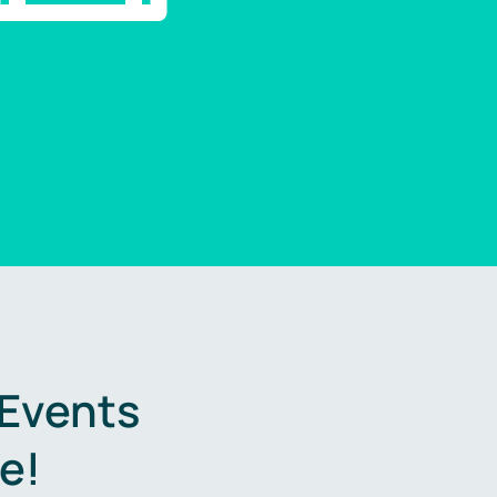
 Events
e!