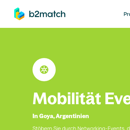
auptinhalt springen
Pr
Mobilität Ev
In Goya, Argentinien
Stöbern Sie durch Networking-Events, d