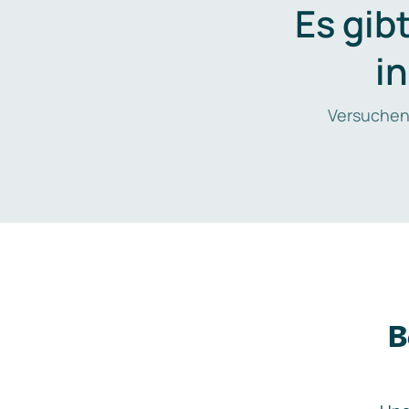
Es gib
i
Versuchen
B