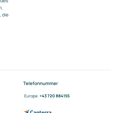
ides
m,
, die
Telefonnummer
Europa
:
+43 720 884155