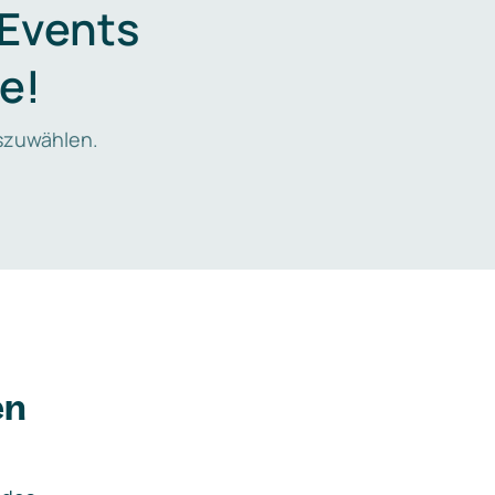
 Events
e!
zuwählen.
en