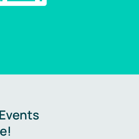
 Events
e!