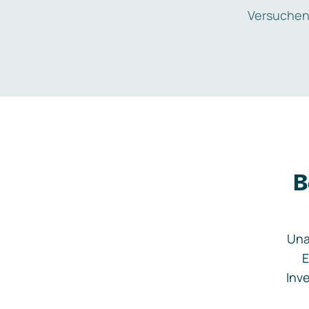
Versuchen
B
Una
E
Inve