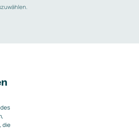
zuwählen.
en
ides
m,
, die