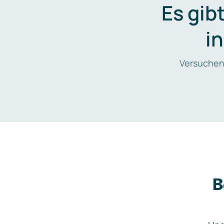
Es gib
i
Versuchen
B