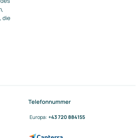
ides
m,
, die
Telefonnummer
Europa
:
+43 720 884155