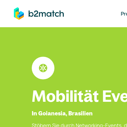
auptinhalt springen
Pr
Mobilität Ev
In Goianesia, Brasilien
Stöbern Sie durch Networking-Events, d