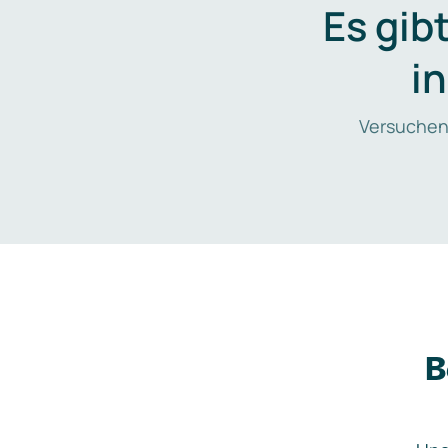
Es gib
i
Versuchen
B