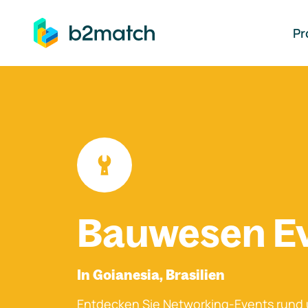
auptinhalt springen
Pr
Bauwesen E
In Goianesia, Brasilien
Entdecken Sie Networking-Events rund