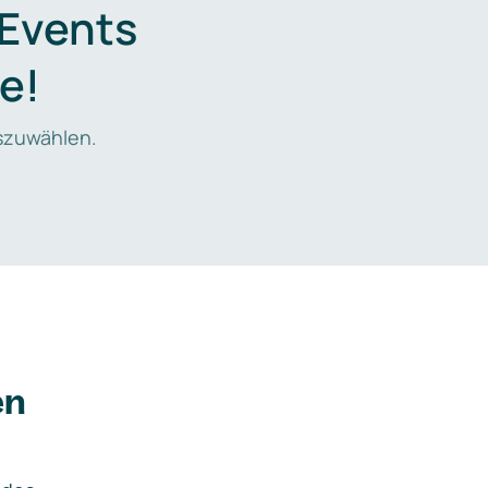
 Events
e!
zuwählen.
en