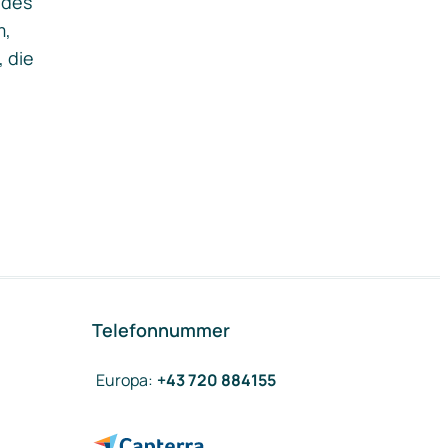
ides
m,
, die
Telefonnummer
Europa
:
+43 720 884155