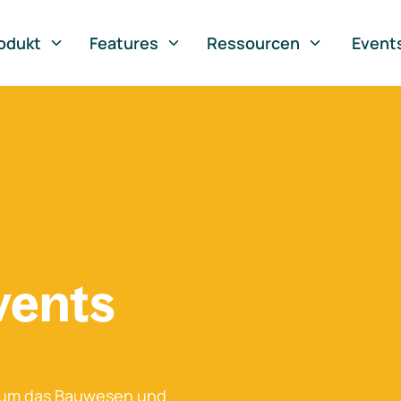
odukt
Features
Ressourcen
Event
vents
 um das Bauwesen und