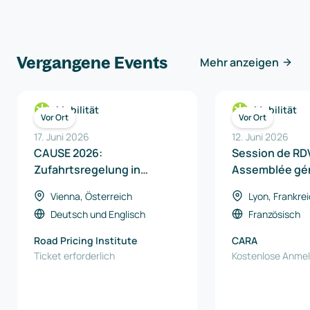
Vergangene Events
Mehr anzeigen
Mobilität
Mobilität
Vor Ort
Vor Ort
17. Juni 2026
12. Juni 2026
CAUSE 2026:
Session de RDV
Zufahrtsregelung in
Assemblée gé
Innenstädten
Vienna, Österreich
Lyon, Frankre
Deutsch
und
Englisch
Französisch
Road Pricing Institute
CARA
Ticket erforderlich
Kostenlose Anme