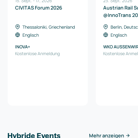
15. Sept.
-
17
,
2026
23. Sept. 2026
CIVITAS Forum 2026
Austrian Rail 
@InnoTrans 2
Thessaloniki, Griechenland
Berlin, Deuts
Englisch
Englisch
INOVA+
WKO AUSSENWI
Kostenlose Anmeldung
AUSTRIA
Kostenlose Anme
Hybride Events
Mehr anzeigen